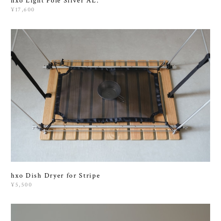
hxo Light Pole Silver AL.
¥17,600
hxo Dish Dryer for Stripe
¥5,500