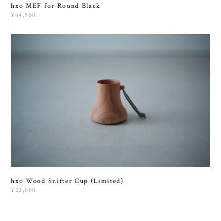
hxo MEF for Round Black
¥64,900
hxo Wood Snifter Cup (Limited)
¥22,000