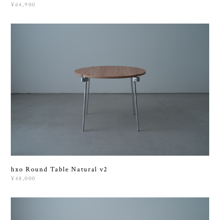
¥64,900
hxo Round Table Natural v2
¥48,000