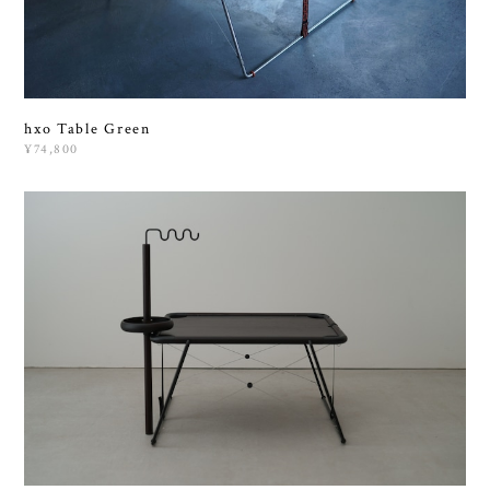
hxo Table Green
¥74,800